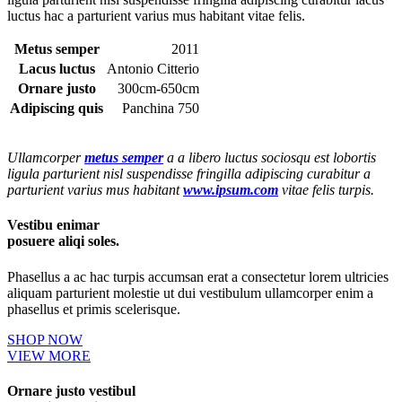
luctus hac a parturient varius mus habitant vitae felis.
Metus semper
2011
Lacus luctus
Antonio Citterio
Ornare justo
300cm-650cm
Adipiscing quis
Panchina 750
Ullamcorper
metus semper
a a libero luctus sociosqu est lobortis
ligula parturient nisl suspendisse fringilla adipiscing curabitur a
parturient varius mus habitant
www.ipsum.com
vitae felis turpis.
Vestibu enimar
posuere aliqi soles.
Phasellus a ac hac turpis accumsan erat a consectetur lorem ultricies
aliquam parturient molestie ut dui vestibulum ullamcorper enim a
phasellus et primis scelerisque.
SHOP NOW
VIEW MORE
Ornare justo vestibul