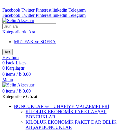
ADD ANYTHING HERE OR JUST REMOVE IT…
Facebook
Twitter
Pinterest
linkedin
Telegram
Facebook
Twitter
Pinterest
linkedin
Telegram
Kategorilerde Ara
MUTFAK ve SOFRA
Ara
Hesabım
0
İstek Listesi
0
Karşılaştır
0
items
/
₺
0,00
Menu
0
items
/
₺
0,00
Kategorilere Gözat
BONCUKLAR ve TUHAFİYE MALZEMELERİ
KİLOLUK EKONOMİK PAKET AHŞAP
BONCUKLAR
KİLOLUK EKONOMİK PAKET DAR DELİK
AHŞAP BONCUKLAR