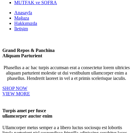
MUTFAK ve SOFRA
Anasayfa
Mağaza
Hakkımızda
İletişim
Grand Repos & Panchina
Aliquam Parturient
Phasellus a ac hac turpis accumsan erat a consectetur lorem ultricies
aliquam parturient molestie ut dui vestibulum ullamcorper enim a
phasellus. Hendrerit laoreet in vel a et primis scelerisque iaculis.
SHOP NOW
VIEW MORE
Turpis amet per fusce
ullamcorper auctor enim
Ullamcorper metus semper a a libero luctus sociosqu est lobortis
ligula parturient nisl suspendisse fringilla adipiscing curabitur lacus