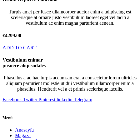
Turpis amet per fusce ullamcorper auctor enim a adipiscing est
scelerisque at ornare justo vestibulum laoreet eget vel taciti a
vestibulum ac enim magna parturient aenean.
£4299.00
ADD TO CART
Vestibulum enimar
posuere aliqi sodales
Phasellus a ac hac turpis accumsan erat a consectetur lorem ultricies
aliquam parturient molestie ut dui vestibulum ullamcorper enim a
phasellus. Hendrerit vel a et primis scelerisque iaculis.
Facebook
Twitter
Pinterest
linkedin
Telegram
Menü
Anasayfa
Mağaza