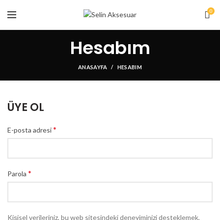
0
Hesabım
ANASAYFA
HESABIM
ÜYE OL
*
E-posta adresi
*
Parola
Kişisel verileriniz, bu web sitesindeki deneyiminizi desteklemek,